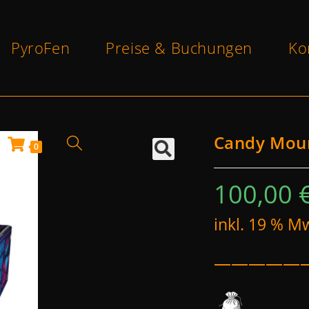
PyroFen
Preise & Buchungen
Ko
Candy Mou
0
100,00
inkl. 19 % M
—————