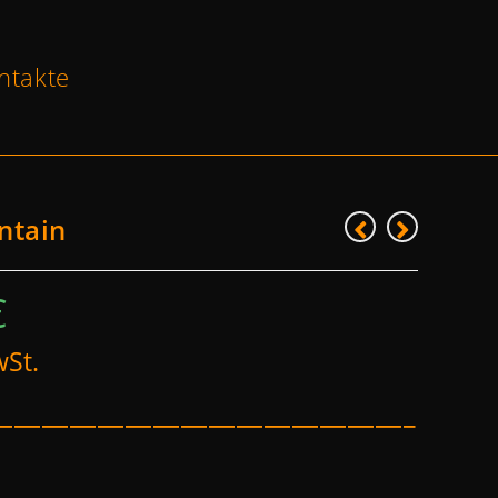
ntakte
ntain
€
wSt.
———————————————–