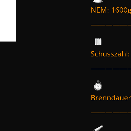
NEM: 1600
—————
Schusszahl:
—————
Brenndauer
—————