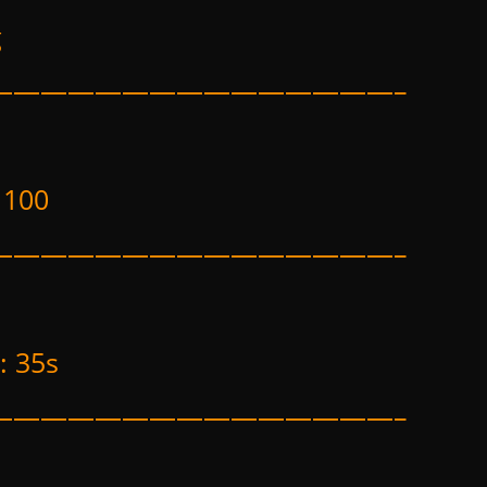
g
———————————————–
 100
———————————————–
: 35s
———————————————–