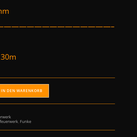
0mm
———————————————–
: 30m
IN DEN WARENKORB
erwerk
efeuerwerk
,
Funke