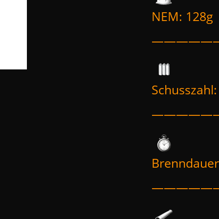
NEM: 128g
—————
Schusszahl:
—————
Brenndauer
—————