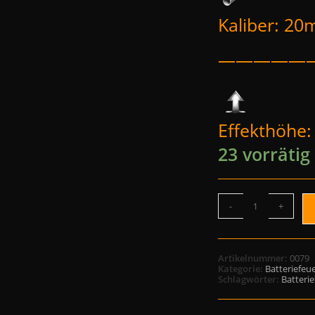
Kaliber: 2
—————
Effekthöhe
23 vorrätig
-
+
Artikelnummer:
0079
Kategorie:
Batteriefeu
Schlagwörter:
Batteri