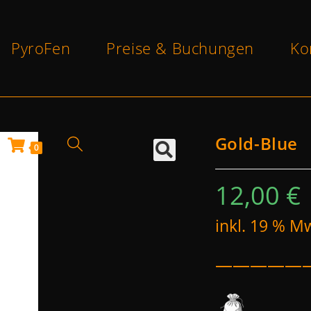
PyroFen
Preise & Buchungen
Ko
Gold-Blue
0
12,00
€
inkl. 19 % M
—————