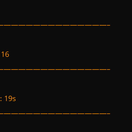
———————————————–
 16
———————————————–
: 19s
———————————————–