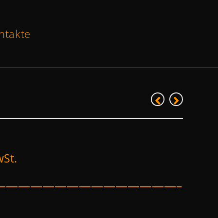
ntakte
wSt.
———————————————–