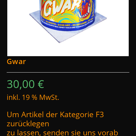
Gwar
30,00
€
inkl. 19 % MwSt.
Um Artikel der Kategorie F3
zurücklegen
zu lassen, senden sie uns vorab