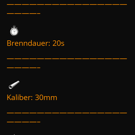
————————————————
————–
Brenndauer: 20s
————————————————
————–
Kaliber: 30mm
————————————————
————–