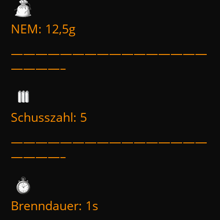
NEM: 12,5g
————————————————
————–
Schusszahl: 5
————————————————
————–
Brenndauer: 1s