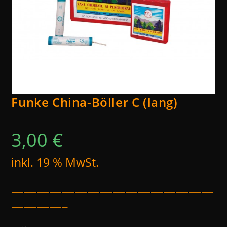
Funke China-Böller C (lang)
3,00
€
inkl. 19 % MwSt.
————————————————
————–