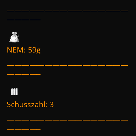
————————————————
————–
NEM: 59g
————————————————
————–
Schusszahl: 3
————————————————
————–